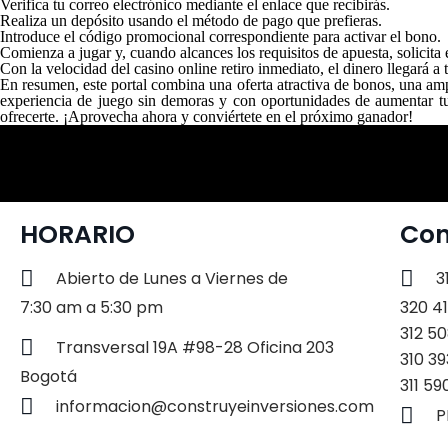
Verifica tu correo electrónico mediante el enlace que recibirás.
Realiza un depósito usando el método de pago que prefieras.
Introduce el código promocional correspondiente para activar el bono.
Comienza a jugar y, cuando alcances los requisitos de apuesta, solicita e
Con la velocidad del casino online retiro inmediato, el dinero llegará a 
En resumen, este portal combina una oferta atractiva de bonos, una ampli
experiencia de juego sin demoras y con oportunidades de aumentar tu b
ofrecerte. ¡Aprovecha ahora y conviértete en el próximo ganador!
HORARIO
Con
Abierto de Lunes a Viernes de
3
7:30 am a 5:30 pm
320 4
312 5
Transversal 19A #98-28 Oficina 203
310 3
Bogotá
311 59
informacion@construyeinversiones.com
P