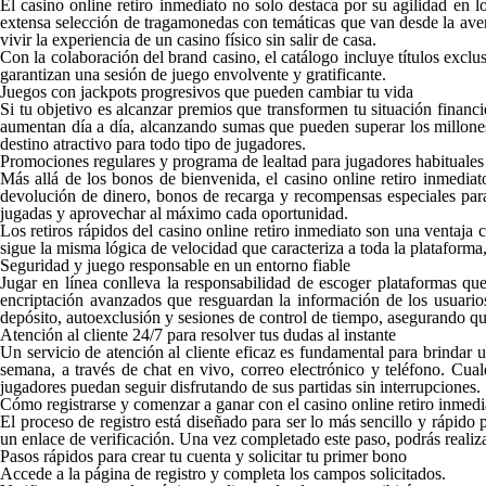
El casino online retiro inmediato no solo destaca por su agilidad en l
extensa selección de tragamonedas con temáticas que van desde la avent
vivir la experiencia de un casino físico sin salir de casa.
Con la colaboración del brand casino, el catálogo incluye títulos excl
garantizan una sesión de juego envolvente y gratificante.
Juegos con jackpots progresivos que pueden cambiar tu vida
Si tu objetivo es alcanzar premios que transformen tu situación financi
aumentan día a día, alcanzando sumas que pueden superar los millones 
destino atractivo para todo tipo de jugadores.
Promociones regulares y programa de lealtad para jugadores habituales
Más allá de los bonos de bienvenida, el casino online retiro inmedia
devolución de dinero, bonos de recarga y recompensas especiales par
jugadas y aprovechar al máximo cada oportunidad.
Los retiros rápidos del casino online retiro inmediato son una ventaja
sigue la misma lógica de velocidad que caracteriza a toda la plataforma
Seguridad y juego responsable en un entorno fiable
Jugar en línea conlleva la responsabilidad de escoger plataformas que
encriptación avanzados que resguardan la información de los usuario
depósito, autoexclusión y sesiones de control de tiempo, asegurando qu
Atención al cliente 24/7 para resolver tus dudas al instante
Un servicio de atención al cliente eficaz es fundamental para brindar un
semana, a través de chat en vivo, correo electrónico y teléfono. Cual
jugadores puedan seguir disfrutando de sus partidas sin interrupciones.
Cómo registrarse y comenzar a ganar con el casino online retiro inmedi
El proceso de registro está diseñado para ser lo más sencillo y rápido 
un enlace de verificación. Una vez completado este paso, podrás realizar
Pasos rápidos para crear tu cuenta y solicitar tu primer bono
Accede a la página de registro y completa los campos solicitados.