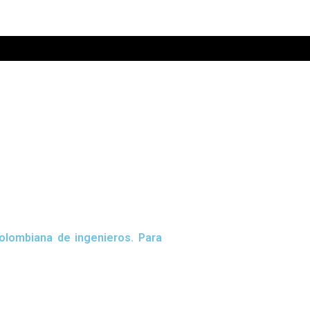
S
olombiana de ingenieros. Para