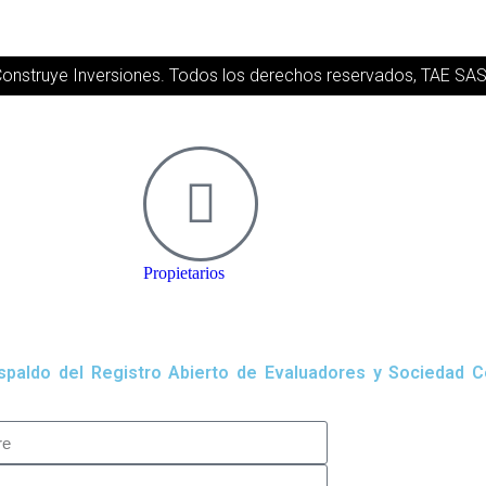
Clientes
 Construye Inversiones. Todos los derechos reservados, TAE SA
Propietarios
spaldo del Registro Abierto de Evaluadores y Sociedad C