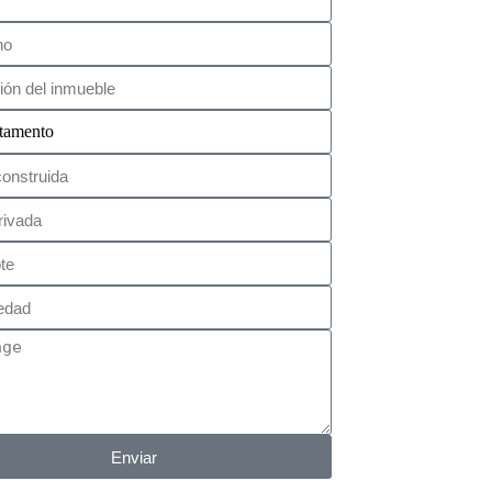
Enviar