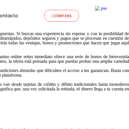
ontacto
clientes
puestas. Si buscas una experiencia sin esperas y con la posibilidad de
 ultrarrápidos, depósitos seguros y pagos que se procesan en cuestión de
brirás todas las ventajas, bonos y promociones que hacen que jugar aquí
casino online retiro inmediato ofrece una serie de bonos de bienvenida
res, la oferta está pensada para que puedas probar una amplia variedad
ondiciones absurdas que dificulten el acceso a tus ganancias. Basta co
a plataforma.
es van desde tarjetas de crédito y débito tradicionales hasta monederos
ifica que, una vez solicitada la retirada, el dinero llega a tu cuenta en