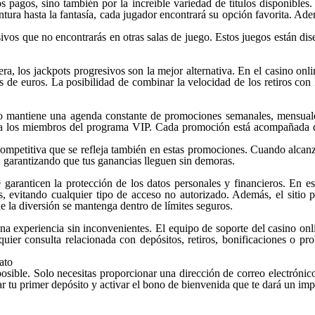
os pagos, sino también por la increíble variedad de títulos disponible
ura hasta la fantasía, cada jugador encontrará su opción favorita. Ade
usivos que no encontrarás en otras salas de juego. Estos juegos están 
era, los jackpots progresivos son la mejor alternativa. En el casino on
de euros. La posibilidad de combinar la velocidad de los retiros con 
to mantiene una agenda constante de promociones semanales, mensuales
a los miembros del programa VIP. Cada promoción está acompañada de 
 competitiva que se refleja también en estas promociones. Cuando alcanz
, garantizando que tus ganancias lleguen sin demoras.
 garanticen la protección de los datos personales y financieros. En es
s, evitando cualquier tipo de acceso no autorizado. Además, el sitio
e la diversión se mantenga dentro de límites seguros.
a experiencia sin inconvenientes. El equipo de soporte del casino online
quier consulta relacionada con depósitos, retiros, bonificaciones o p
ato
posible. Solo necesitas proporcionar una dirección de correo electrónic
 tu primer depósito y activar el bono de bienvenida que te dará un impul