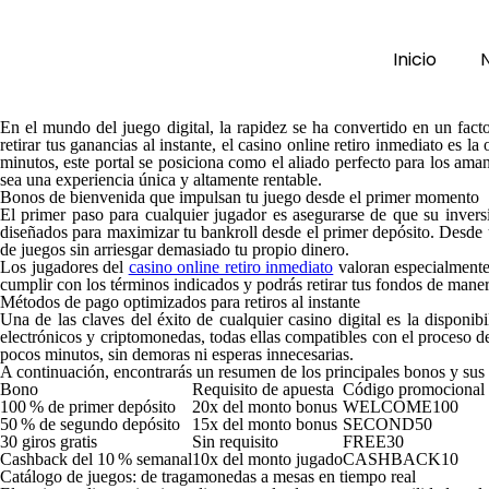
Inicio
En el mundo del juego digital, la rapidez se ha convertido en un fact
retirar tus ganancias al instante, el casino online retiro inmediato es
minutos, este portal se posiciona como el aliado perfecto para los ama
sea una experiencia única y altamente rentable.
Bonos de bienvenida que impulsan tu juego desde el primer momento
El primer paso para cualquier jugador es asegurarse de que su inversi
diseñados para maximizar tu bankroll desde el primer depósito. Desde 
de juegos sin arriesgar demasiado tu propio dinero.
Los jugadores del
casino online retiro inmediato
valoran especialmente 
cumplir con los términos indicados y podrás retirar tus fondos de mane
Métodos de pago optimizados para retiros al instante
Una de las claves del éxito de cualquier casino digital es la disponib
electrónicos y criptomonedas, todas ellas compatibles con el proceso de 
pocos minutos, sin demoras ni esperas innecesarias.
A continuación, encontrarás un resumen de los principales bonos y sus
Bono
Requisito de apuesta
Código promocional
100 % de primer depósito
20x del monto bonus
WELCOME100
50 % de segundo depósito
15x del monto bonus
SECOND50
30 giros gratis
Sin requisito
FREE30
Cashback del 10 % semanal
10x del monto jugado
CASHBACK10
Catálogo de juegos: de tragamonedas a mesas en tiempo real