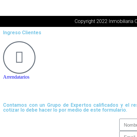
Copyright 2022 Inmobiliaria
Ingreso Clientes
Arrendatarios
Contamos con un Grupo de Expertos calificados y el re
cotizar lo debe hacer lo por medio de este formulario.